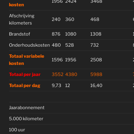
1956
2424
3468
kosten
Afschrijving
240
360
468
kilometers
Brandstof
876
1080
1308
Onderhoudskosten
480
528
732
Totaal variabele
1596
1956
2508
kosten
Totaal per jaar
3552
4380
5988
Totaal per dag
9,73
12
16,40
Jaarabonnement
5.000 kilometer
100 uur