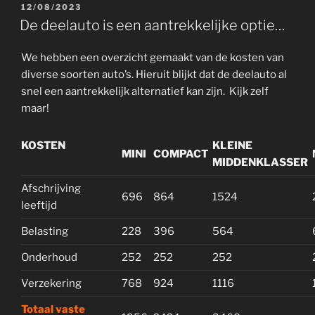
GEPLAATST
12/08/2023
OP
De deelauto is een aantrekkelijke optie…
We hebben een overzicht gemaakt van de kosten van
diverse soorten auto’s. Hieruit blijkt dat de deelauto al
snel een aantrekkelijk alternatief kan zijn. Kijk zelf
maar!
KOSTEN
KLEINE
MINI
COMPACT
MIDDENKLASSER
Afschrijving
696
864
1524
leeftijd
Belasting
228
396
564
Onderhoud
252
252
252
Verzekering
768
924
1116
Totaal vaste