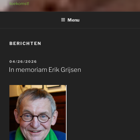
toekomst!
Menu
BERICHTEN
GEPLAATST
04/26/2026
OP
In memoriam Erik Grijsen