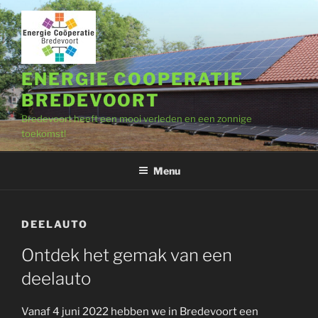
Ga
naar
de
inhoud
ENERGIE COOPERATIE
BREDEVOORT
Bredevoort heeft een mooi verleden en een zonnige
toekomst!
Menu
DEELAUTO
Ontdek het gemak van een
deelauto
Vanaf 4 juni 2022 hebben we in Bredevoort een