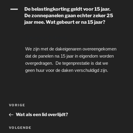
A
De belastingkorting geldt voor 15 jaar.
De zonnepanelen gaan echter zeker 25
jaar mee. Wat gebeurt er na 15 jaar?
Categorie: 3. Overig
We zijn met de dakeigenaren overeengekomen
dat de panelen na 15 jaar in eigendom worden
overgedragen. De tegenprestatie is dat we
geen huur voor de daken verschuldigd zijn.
Bericht
Vorig
VORIGE
navigatie
bericht
Wat als een lid overlijdt?
Volgend
VOLGENDE