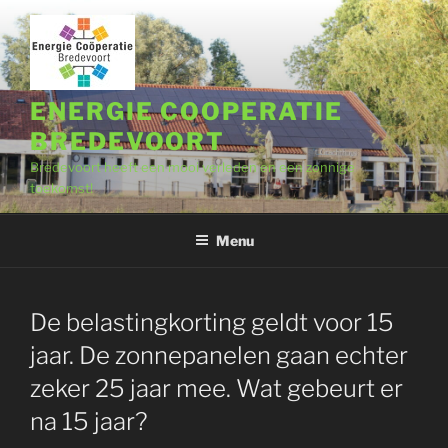
Ga
naar
de
inhoud
ENERGIE COOPERATIE
BREDEVOORT
Bredevoort heeft een mooi verleden en een zonnige
toekomst!
Menu
De belastingkorting geldt voor 15
jaar. De zonnepanelen gaan echter
zeker 25 jaar mee. Wat gebeurt er
na 15 jaar?