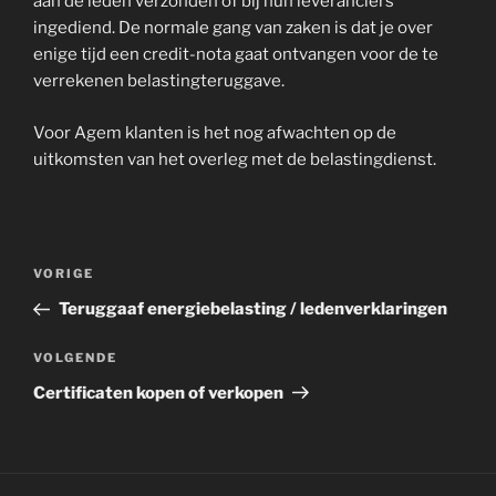
aan de leden verzonden of bij hun leveranciers
ingediend. De normale gang van zaken is dat je over
enige tijd een credit-nota gaat ontvangen voor de te
verrekenen belastingteruggave.
Voor Agem klanten is het nog afwachten op de
uitkomsten van het overleg met de belastingdienst.
Bericht
Vorig
VORIGE
navigatie
bericht
Teruggaaf energiebelasting / ledenverklaringen
Volgend
VOLGENDE
bericht
Certificaten kopen of verkopen