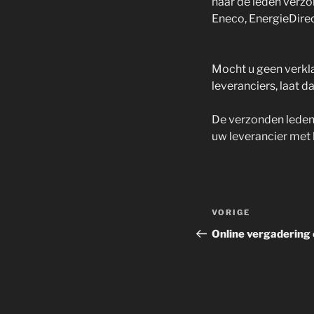
naar de leden verzon
Eneco, EnergieDirec
Mocht u geen verkl
leveranciers, laat d
De verzonden ledenve
uw leverancier met 
Bericht
Vorig
VORIGE
navigatie
bericht
Online vergadering 