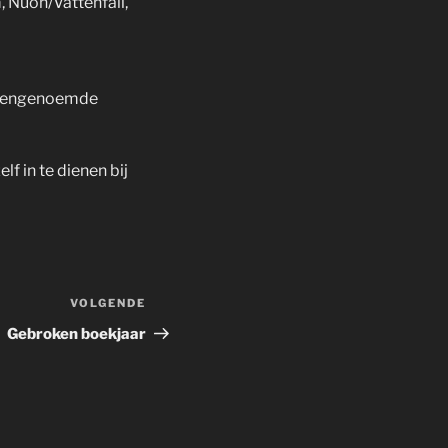
 Nuon/Vattenfall,
bovengenoemde
f in te dienen bij
VOLGENDE
Volgend
bericht
Gebroken boekjaar