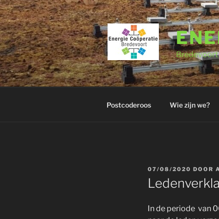
Ga
naar
de
ENE
inhoud
Bredevoort 
Postcoderoos
Wie zijn we?
GEPLAATST
07/08/2020
DOOR
OP
Ledenverkla
In de periode van 0