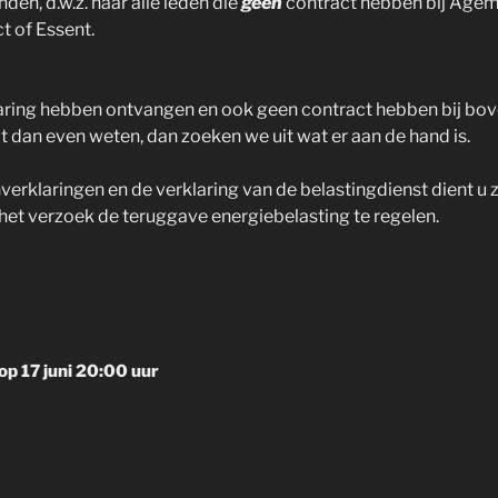
den, d.w.z. naar alle leden die
geen
contract hebben bij Agem,
t of Essent.
aring hebben ontvangen en ook geen contract hebben bij 
at dan even weten, dan zoeken we uit wat er aan de hand is.
rklaringen en de verklaring van de belastingdienst dient u zel
het verzoek de teruggave energiebelasting te regelen.
op 17 juni 20:00 uur