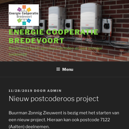
Ga
naar
de
inhoud
ENERGIE COOPERATIE
BREDEVOORT
Bredevoort heeft een mooi verleden en een zonnige
toekomst!
Menu
GEPLAATST
11/28/2019
DOOR
ADMIN
OP
Nieuw postcoderoos project
Buurman Zonnig Zieuwent is bezig met het starten van
een nieuw project. Hieraan kan ook postcode 7122
(Aalten) deelnemen.