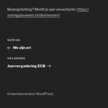
Belangstelling? Meldt je aan via website:
https://
zonnigzieuwent.nl/deelnemen/
Bericht
Vorig
VORIGE
navigatie
bericht
We zijn er!
Volgend
VOLGENDE
bericht
Jaarvergadering ECB
Ondersteund door WordPress