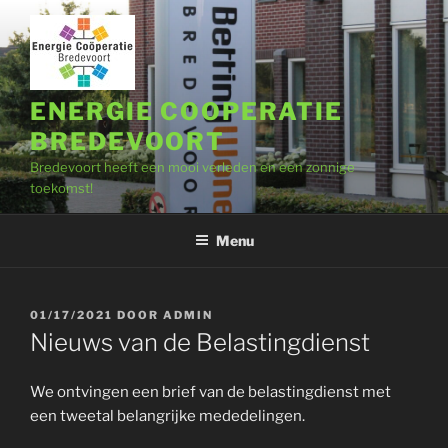
Ga
naar
de
inhoud
ENERGIE COOPERATIE
BREDEVOORT
Bredevoort heeft een mooi verleden en een zonnige
toekomst!
Menu
GEPLAATST
01/17/2021
DOOR
ADMIN
OP
Nieuws van de Belastingdienst
We ontvingen een brief van de belastingdienst met
een tweetal belangrijke mededelingen.