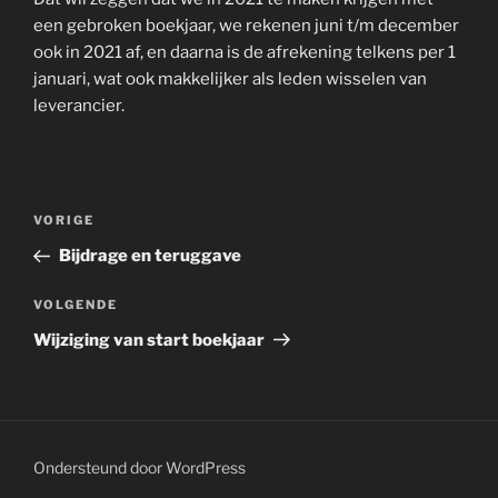
een gebroken boekjaar, we rekenen juni t/m december
ook in 2021 af, en daarna is de afrekening telkens per 1
januari, wat ook makkelijker als leden wisselen van
leverancier.
Bericht
Vorig
VORIGE
navigatie
bericht
Bijdrage en teruggave
Volgend
VOLGENDE
bericht
Wijziging van start boekjaar
Ondersteund door WordPress