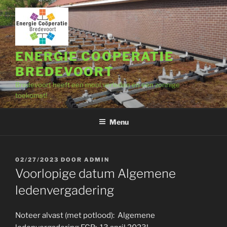
Ga
naar
de
inhoud
ENERGIE COOPERATIE
BREDEVOORT
Bredevoort heeft een mooi verleden en een zonnige
toekomst!
Menu
GEPLAATST
02/27/2023
DOOR
ADMIN
OP
Voorlopige datum Algemene
ledenvergadering
Noteer alvast (met potlood): Algemene