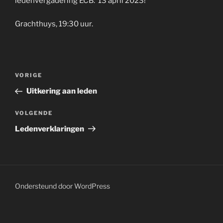
ledenvergadering ECB: 13 april 2023!
Grachthuys, 19:30 uur.
Bericht
Vorig
VORIGE
navigatie
bericht
Uitkering aan leden
Volgend
VOLGENDE
bericht
Ledenverklaringen
Ondersteund door WordPress